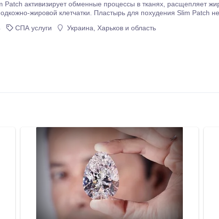
визирует обменные процессы в тканях, расщепляет жировые клетки, способствуют выведению лишней
и. Пластырь для похудения Slim Patch не только способствует сжиганию жиров, но и
улучшает кровообращение, уменьшает отеки и выводит токсины из организма.
4
СПА услуги
Украина, Харьков и область