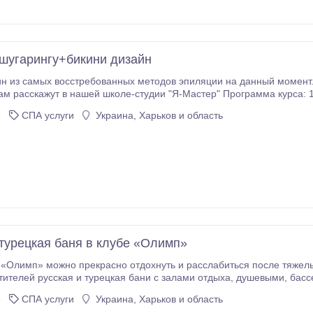
шугарингу+бикини дизайн
н из самых восстребованных методов эпиляции на данный момент.
ам расскажут в нашей школе-студии "Я-Мастер" Программа курса: 
История 
6
СПА услуги
Украина, Харьков и область
 турецкая баня в клубе «Олимп»
 «Олимп» можно прекрасно отдохнуть и расслабиться после тяжелых
ая и турецкая бани с залами отдыха, душевыми, бассейном в русской бане, чайханой в турецкой бане,
6
СПА услуги
Украина, Харьков и область