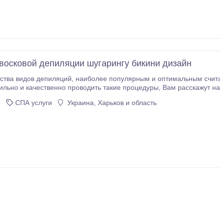
восковой депиляции шугарингу бикини дизайн
популярным и оптимальным считается депиляция воском или сахарной пастой. О
. Мы предлагаем индивидуальные и групповые курсы,
8
СПА услуги
Украина, Харьков и область