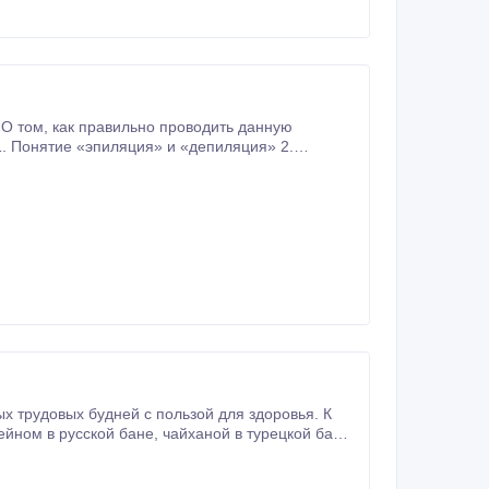
О том, как правильно проводить данную
1. Понятие «эпиляция» и «депиляция» 2.
возникновения депиляции. 3. Инструменты и расходные материалы, применяемые для депиляции 4.
 трудовых будней с пользой для здоровья. К
оздоровительных и восстановительных массажей, пилинги и скрабы, антицеллюлитные программы, веничный массаж.