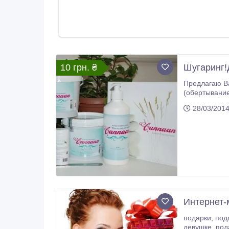
10 грн. ₴
Шугаринг!
Предлагаю Вам свои услуги : 1.СПА эпиляцию ШУГАР
(обертывание) Шугаринг провожу на пасте CANNAAN и Gloria. Все расходные материалы одноразового и
28/03/201
Интернет-
подарки, подарки мужчинам, подарки женщинам, подарки на новый год, оригинальные подарки, необычные подарки, подарок
девушке, подарок парню, подарок коллеге, подарок начальнику, подарок боссу, подарочные сертификаты, сертификаты на