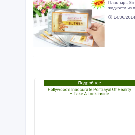
Пластырь Slim Patch акти
жидкости из подкожно-жировой клетчатк
14/06/201