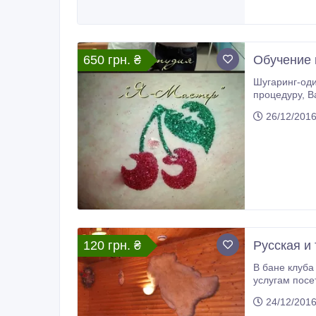
650 грн. ₴
Обучение 
Шугаринг-оди
процедуру, В
26/12/201
120 грн. ₴
Русская и
В бане клуба
услугам посетителей русск
парилками, телевизорами. К услугам гостей бани доставка блюд и напитков из ресторана клуба «Олимп», все виды
24/12/201