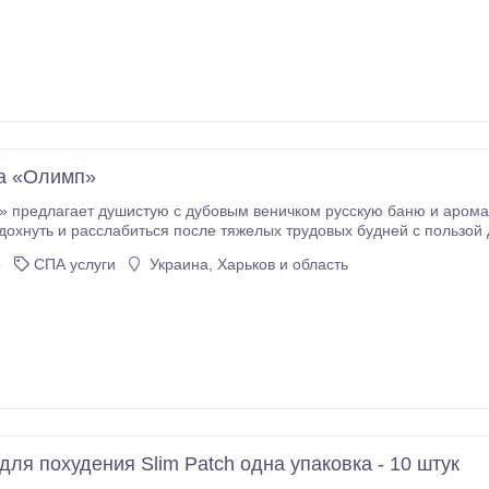
а «Олимп»
едлагает душистую с дубовым веничком русскую баню и ароматную турецкую. В бане 
уть и расслабиться после тяжелых трудовых будней с пользой для здоровья. К услугам пос
6
СПА услуги
Украина, Харьков и область
для похудения Slim Patch одна упаковка - 10 штук