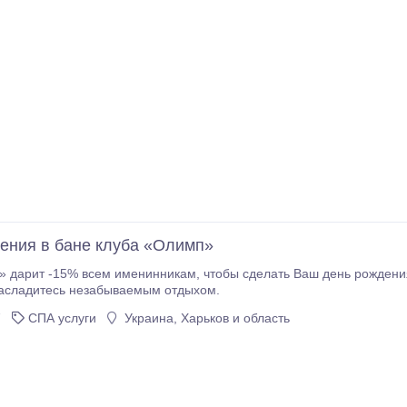
ения в бане клуба «Олимп»
менинникам, чтобы сделать Ваш день рождения еще более комфортным. Приходите с
насладитесь незабываемым отдыхом.
7
СПА услуги
Украина, Харьков и область