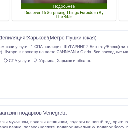
Депиляция!Харьков!(Метро Пушкинская)
ИНГ 2.Био тату!Блеск(глитер) тату! 3.SPA процедуры для тела
спользования.
Принимаю в косметологическом кабинете, который находится в центре
4
СПА услуги
Украина, Харьков и область
магазин подарков Venegreta