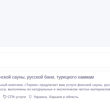
нской сауны, русской бани, турецкого хаммам
плекс «Терем» предлагает вам услуги финской сауны, русской бани, турецкого хаммам. Двух-ярусные
LED телевизоры, кожаная мебель,
адушие сделают ваш отдых комфортным, а индивидуальные программы наших банщиков -
0
СПА услуги
Украина, Харьков и область
незабываемым! Мы находимся метро Киевская, ул.