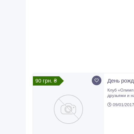
90 грн. ₴
День рожд
Клуб «Олимп» дарит -15% всем и
друзьями и 
09/01/201