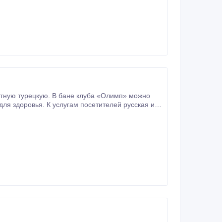
клуба «Олимп» можно
етителей русская и
турецкая бани с залами отдыха, душевыми, бассейном в русской бане, чайханой в турецкой бане, парилками, телевизорами.