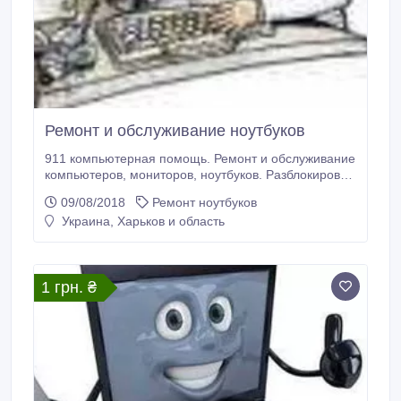
Ремонт и обслуживание ноутбуков
911 компьютерная помощь. Ремонт и обслуживание
компьютеров, мониторов, ноутбуков. Разблокировка
сайтов. Настройка Wi-Fi, интернет, Smart TV.
09/08/2018
Ремонт ноутбуков
Установка ПО. MacBook. Антивирусная защита.
Украина, Харьков и область
Восстановление данных и паролей. Выезд на дом.
Гарантия. тел. (057) 76 47 911, 093 026 64 96, 066
213 07 08 Александр.
1 грн. ₴