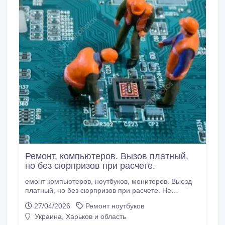
Ремонт, компьютеров. Вызов платный,
но без сюрпризов при расчете.
емонт компьютеров, ноутбуков, мониторов. Выезд
платный, но без сюрпризов при расчете. Не
пытаюсь увезти компьютер с последующим
27/04/2026
Ремонт ноутбуков
выдумыванием поломок и требованием выкупа.
Украина, Харьков и область
Сборка компьютеров под заказ. Переустановка