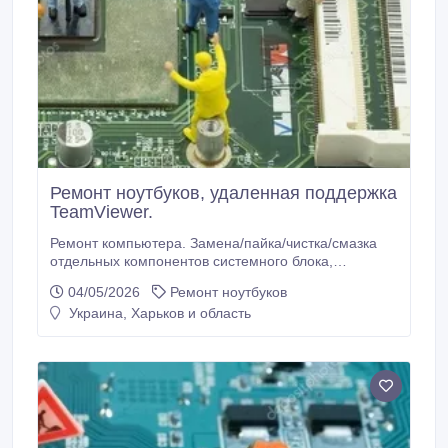
Ремонт ноутбуков, удаленная поддержка
TeamViewer.
Ремонт компьютера. Замена/пайка/чистка/смазка
отдельных компонентов системного блока,
модернизация компьютеров на месте. Настройка
04/05/2026
Ремонт ноутбуков
российского IP-TV на ПК, удаленная помощь через
Украина, Харьков и область
AmmyAdmin и AnyDesk. Подключение внешних
устройств: принтер, сканер, web-камера и т. п.
Установка, настройка программного обеспечения.