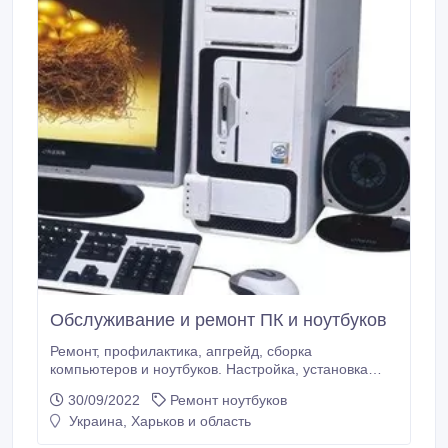
Обслуживание и ремонт ПК и ноутбуков
Ремонт, профилактика, апгрейд, сборка
компьютеров и ноутбуков. Настройка, установка
Windows и других программ. Восстановление
30/09/2022
Ремонт ноутбуков
данных. Очистка Windows от "мусора". Уничтожение
Украина, Харьков и область
вирусов и последствий. Настройка wi-fi и локальных
сетей. Чистка от пыли ноутбуков и компьютеров.