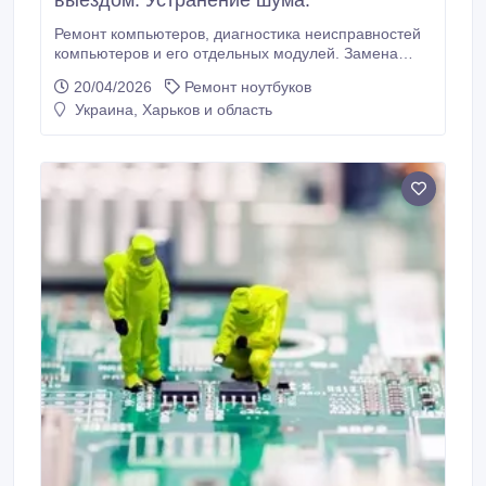
выездом. Устранение шума.
Ремонт компьютеров, диагностика неисправностей
компьютеров и его отдельных модулей. Замена
отдельных компонентов системного блока,
20/04/2026
Ремонт ноутбуков
модернизация компьютеров на месте. Настройка
Украина, Харьков и область
операционной системы Windows. Подключение
внешних устройств: принтер, сканер, web-камера и
т. п. Настройка программного обеспечения
компьютера.