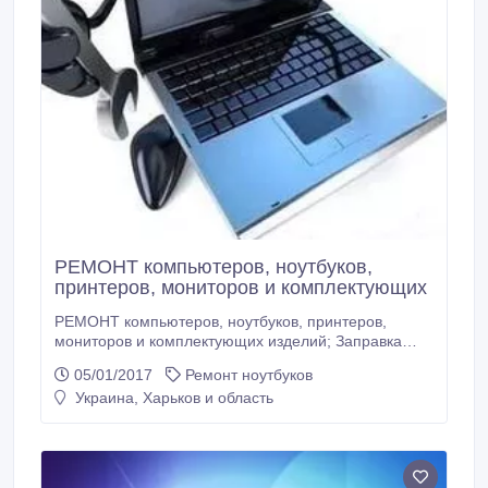
РЕМОНТ компьютеров, ноутбуков,
принтеров, мониторов и комплектующих
РЕМОНТ компьютеров, ноутбуков, принтеров,
мониторов и комплектующих изделий; Заправка
картриджей, техническое обслуживание техники,
05/01/2017
Ремонт ноутбуков
чистка от пыли, чистка от вирусов, Устранение
Украина, Харьков и область
пыли, загрязнений, Смазка механических частей
(вентиляторов и др.), Ответы на вопросы по работе
ПК, Выявление дефектных комплектующих, которые
вызывают сбои в работе ПК.