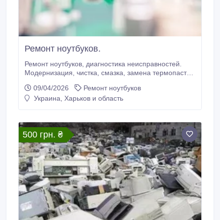
Ремонт ноутбуков.
Ремонт ноутбуков, диагностика неисправностей.
Модернизация, чистка, смазка, замена термопасты
на ноутбуке на месте. Настройка операционной
09/04/2026
Ремонт ноутбуков
системы Windows. Подключение внешних устройств:
Украина, Харьков и область
принтер, сканер, web-камера и т. п. Настройка
программного обеспечения компьютера. Продажа,
настройка WiFi, ADSL-модемов, роутеров.
500 грн. ₴