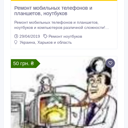
Ремонт мобильных телефонов и
планшетов, ноутбуков
Ремонт мобильных телефонов и планшетов,
ноутбуков и компьютеров различной сложности!
Замена дисплеев, тачскринов (сенсоров), стекол
29/04/2019
Ремонт ноутбуков
дисплея (samsung), динамиков, микрофонов,
Украина, Харьков и область
разъемов зарядки и т.п. Программный ремонт:
прошивка, снятие google, mi аккаунт, паролей и
кодов. Установка windows, чистка и замена
термопасты, замена мостов, матриц, клавиатур и т.
50 грн. ₴