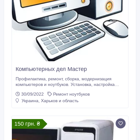
Компьютерных дел Маcтер
Профилактика, ремонт, сборка, модернизация
компьютеров и ноутбуков. Установка, настройка
Windows и сопутствующих программ.
30/09/2022
Ремонт ноутбуков
Восстановление удалённых данных. Излечение от
Украина, Харьков и область
вирусов. Очистка Windows от "мусора". Настройка
wi-fi и локальных сетей. Чистка от пыли ноутбуков и
компьютеров. Smart TV Подключение, настройка
Смарт ТВ (& wi-fi) Опыт работы 25 лет.
150 грн. ₴