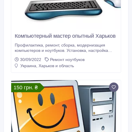
Компьютерный мастер опытный Харьков
Профилактика, ремонт, сборка, модернизация
компьютеров и ноутбуков. Установка, настройка
Windows и сопутствующих программ.
30/09/2022
Ремонт ноутбуков
Восстановление удалённых данных. Излечение от
Украина, Харьков и область
вирусов. Очистка Windows от "мусора". Настройка
wi-fi и локальных сетей. Чистка от пыли ноутбуков и
компьютеров. Опыт работы 25 лет.
150 грн. ₴