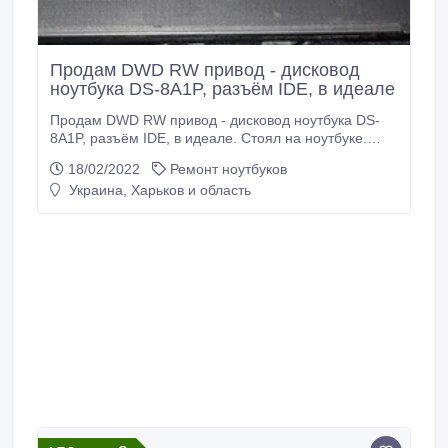
Продам DWD RW привод - дисковод
ноутбука DS-8A1P, разъём IDE, в идеале
Продам DWD RW привод - дисковод ноутбука DS-
8A1P, разъём IDE, в идеале. Стоял на ноутбуке.
Пользовались дисководом раз 20 от силы. Просто в
18/02/2022
Ремонт ноутбуков
этом не было необходимости. Забирать на метро
Украина, Харьков и область
Спортивная - Метростроителей..