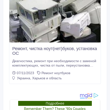
Ремонт, чистка ноут(нет)буков, установка
ОС
Диагностика, ремонт при необходимости с заменой
комплектующих, чистка от пыли, переустановка
операционных систем. Выезд мастера на дом по
07/11/2023
Ремонт ноутбуков
Харькову и области до 100 км от города с
Украина, Харьков и область
стабильным транспортным сообщением без
выходных в удобное для вас время по Харькову.
Время выезда по области оговаривается с учётом
транспортного сообщения.