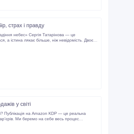
р, страх і правду
авжди змінюють їхнє
ажів у світі
ті? Публікація на Amazon KDP — це реальна
весь процес
сті книги та розвитку власного бренду автора.