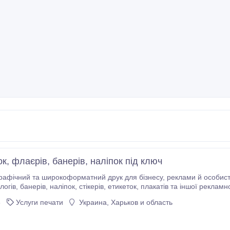
ок, флаєрів, банерів, наліпок під ключ
широкоформатний друк для бізнесу, реклами й особистих потреб. Виконую друк візиток, флаєрів,
ехнологій. Перед запуском у друк аналізую умови використання готового в
6
Услуги печати
Украина, Харьков и область