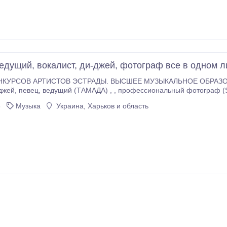
ведущий, вокалист, ди-джей, фотограф все в одном л
НКУРСОВ АРТИСТОВ ЭСТРАДЫ. ВЫСШЕЕ МУЗЫКАЛЬНОЕ ОБРАЗОВА
сценический дым, мыльные пузыри. МОНТАЖ СЛАЙД-ШОУ с показом на бо
6
Музыка
Украина, Харьков и область