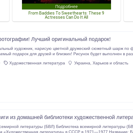
отографии! Лучший оригинальный подарок!
кий сюжетный шарж по фотографии. Сюжет может быть любой и не один.
ый подарок для друзей и близких! Рисунок будет выполнен в различных техни
андаши, акрил).
0
Художественная литература
Украина, Харьков и область
иги из домашней библиотеки художественной литер
емирной литературы (БВЛ) Библиотека всемирной литературы (БВЛ) — 200
м «Художественная литература» в СССР в 1971—1977 Название: Б