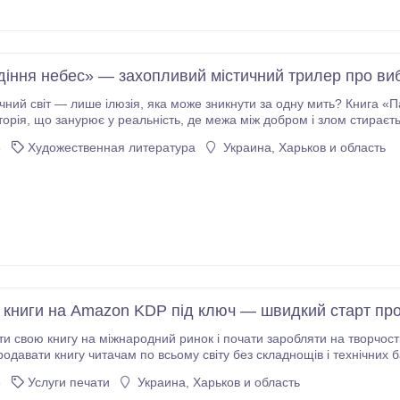
іння небес» — захопливий містичний трилер про вибі
на лякає більше, ніж невідомість. Двоє
ють у чужу країну на пошуки зниклого батька — і опиняються в епіцентрі подій, які наз
6
Художественная литература
Украина, Харьков и область
світ.
 книги на Amazon KDP під ключ — швидкий старт прод
ти свою книгу на міжнародний ринок і почати заробляти на творчос
ати книгу читачам по всьому світу без складнощів і технічних бар’єрів. Ми беремо на себе 
підготовки та публікації, щоб ви могли зосередитися на головному — змі
6
Услуги печати
Украина, Харьков и область