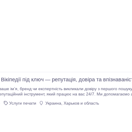
 Вікіпедії під ключ — репутація, довіра та впізнаваніс
працює на вас 24/7. Ми допомагаємо авторам, експертам і бізнесу створити та
рінки у Вікіпедії з урахуванням усіх правил платформи.
6
Услуги печати
Украина, Харьков и область