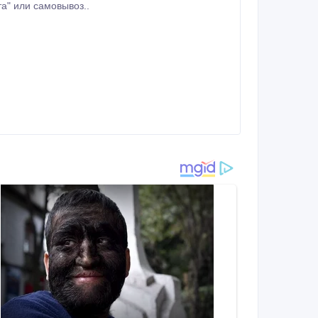
Двухтомник 1959 год. Хорошее состояние. Торг. Доставка "Новая почта", "Укрпочта" или самовывоз..