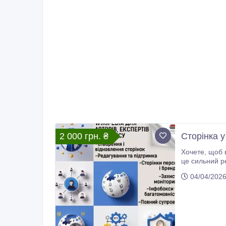
2 000 грн. ₴
Сторінка у
Хочете, щоб ваше ім’я, бренд чи експертність викликали довіру з першого пошуку в Google? Професійна присутність у Вікіпедії —
це сильний репутаційний інструмент, який 
розвивати сто
04/04/202