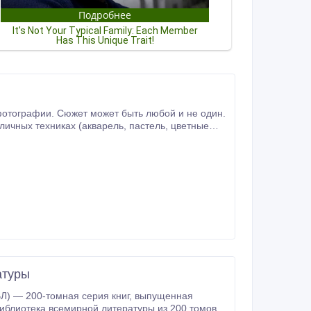
ках (акварель, пастель, цветные
атуры
-томная серия книг, выпущенная
иблиотека всемирной литературы из 200 томов