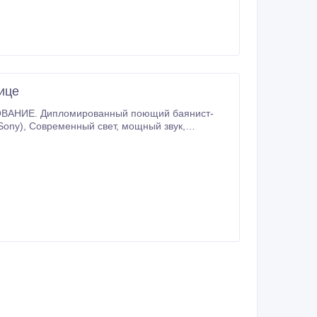
ице
НИЕ. Дипломированный поющий баянист-
льшом экране. Караоке. Запись вокала в студии.