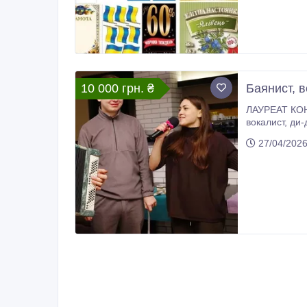
10 000 грн. ₴
Баянист, 
ЛАУРЕАТ КО
вокалист, ди-джей, певец, ведущий (ТАМАДА) , , профессиональный фотограф (Sony), Современный свет, мощный звук,
27/04/202