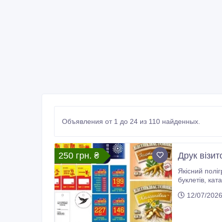
Объявления от 1 до 24 из 110 найденных.
250 грн. ₴
Друк візит
Якісний поліграфічний та 
буклетів, каталогів, банерів, наліпок, стікерів, етикеток, плакатів та іншої рекламної продукції з професійним підбором матеріалів і
т
12/07/202