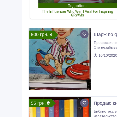
800 грн. ₴
Шарж по ф
Профессиональный художник, нарисую цветной дружес
Это незабываем
кар
10/10/202
55 грн. ₴
Продаю кн
Библиотека вс
издательство