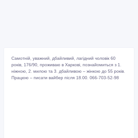
Самотній, уважний, дбайливий, лагідний чоловік 60
років, 176/90, проживаю в Харкові, познайомиться з 1.
ніжною, 2. милою та 3. дбайливою – жінкою до 55 років.
Працюю – писати вайбер після 18.00. 066-703-52-98